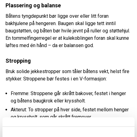
Plassering og balanse
Båtens tyngdepunkt bør ligge over eller litt foran
bakhjulene på hengeren. Baugen skal ligge tett inntil
baugstøtten, og båten bør hvile jevnt på ruller og støttehjul.
En tommelfingerregel er at kulekoblingen foran skal kunne
løftes med én hånd – da er balansen god.
Stropping
Bruk solide jekkestropper som tåler båtens vekt, helst fire
stykker. Stroppene bør festes i en V-formasjon:
Fremme: Stroppene går skrått bakover, festet i henger
og båtens baugkrok eller kryssholt.
Akterut: To stropper på hver side, festet mellom henger
og kryssholt, som går skrått fremover.
Unngå å stroppe over båten – det kan gjøre at den sklir.