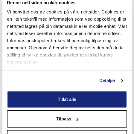
Legg gjerne et tøystykke mellom båt og stropp for å unngå
Denne nettsiden bruker cookies
slitasje.
Vi benytter oss av cookies på våre nettsider. Cookies er
en liten tekstfil med informasjon som ved oppkobling til et
Stramming
nettsted lagres på din datamaskin eller mobile enhet. Vårt
nettsted leser deretter informasjonen i denne tekstfilen.
Etter at stroppene er festet, sjekk at båten fortsatt står i
Informasjonskapsler brukes til personlig tilpasning av
balanse og at ingenting har forskjøvet seg.
annonser. Gjennom å benytte deg av nettsiden må du ta
stilling til hvilke cookies du ønsker at vi skal kunne
Motor og løse gjenstander
benytte oss av.
Tilt motoren eller drevet opp før transport. Sørg for at alle
luker er lukket, og at det ikke ligger løse gjenstander i
Detaljer
båten som kan blåse av underveis.
Klar for veien
Tillat alle
Når båten er riktig plassert og stroppene er strammet godt,
er du klar for trygg transport. Med noen enkle
Tilpass
forberedelser kan du redusere risikoen for uhell og sikre
både båt og bil.