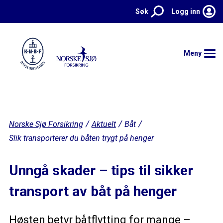
Søk
Logg inn
Meny
Hjem
Norske Sjø Forsikring
Aktuelt
Båt
Forsikringer
Slik transporterer du båten trygt på henger
Kontakt
Unngå skader – tips til sikker
Meld skade
transport av båt på henger
Aktuelt
Høsten betyr båtflytting for mange –