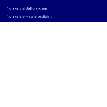
Norske Sjø Båtforsikring
Norske Sjø Havneforsikring
Private skadeforsikringer
Kontakt
Meld skade
Forsikringsleverandører
Informasjonskapsler
Innstillinger for informasjonskapsler
Siden driftes av Söderberg & Partners
|
www.soderbergpartners.no