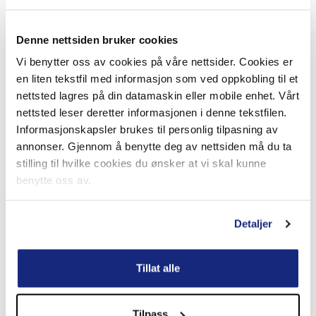
Opplysningene behandles i avidentifisert og aggregert form.
Opplysningene som samles inn kan ikke spores tilbake til
Denne nettsiden bruker cookies
den enkelte bruker. Vi samler først inn hele IP‑adressen, men
IP-adressen avidentifiseres slik at bare de tre første
Vi benytter oss av cookies på våre nettsider. Cookies er
gruppene i adressen brukes til å generere statistikk. I tillegg
en liten tekstfil med informasjon som ved oppkobling til et
behandles IP-adressene på aggregert nivå, det vil si at all
nettsted lagres på din datamaskin eller mobile enhet. Vårt
data slås sammen til en gruppe og ikke behandles individuelt.
nettsted leser deretter informasjonen i denne tekstfilen.
Informasjonskapsler brukes til personlig tilpasning av
Vi bruker analyseverktøyet Google Analytics for å analysere
annonser. Gjennom å benytte deg av nettsiden må du ta
de innsamlede opplysningene. Informasjon fra dette
stilling til hvilke cookies du ønsker at vi skal kunne
verktøyet utleveres ikke fra Söderberg & Partners til andre
benytte oss av.
aktører.
Detaljer
Nettsidene er bygget på cloud-plattformen Episerver CMS
DXC. Plattformen er avhengig av et sett med cookies for å
fungere godt, men innholdet kan ikke benyttes for å
Tillat alle
identifisere brukere.
I tillegg benytter noen av modulene i Episerver CMS cookies
Tilpass