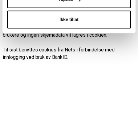
for å gi best mulig brukeropplevelse. Ved utfylling av web-
skjemaer vil det opprettes cookies med en unik nøkkel som
Ikke tillat
blant annet gjør det mulig å fortsette utfyllingen av et delvis
utfylt skjema. Nøkkelen kan ikke benyttes for å identifisere
brukere og ingen skjemadata vil lagres i cookien.
Til sist benyttes cookies fra Nets i forbindelse med
innlogging ved bruk av BankID.