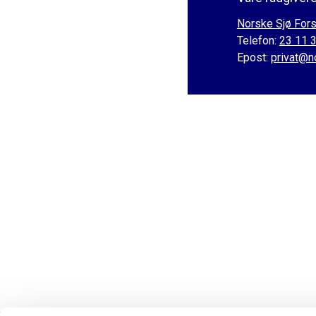
Norske Sjø Fors
Telefon:
23 11 
Epost:
privat@n