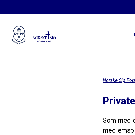
Norske Sjø Fors
Privat
Som medlem
medlemspr