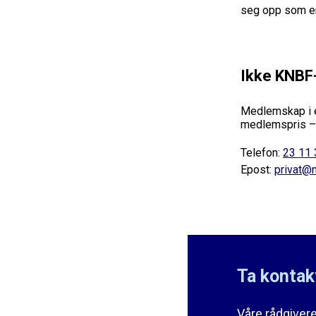
seg opp som en 
Ikke KNB
Medlemskap i en
medlemspris – o
Telefon:
23 11 
Epost:
privat@n
Ta kontakt
Våre rådgivere 