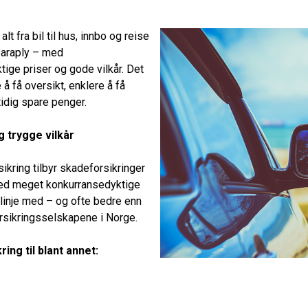
alt fra bil til hus, innbo og reise
araply – med
ige priser og gode vilkår. Det
 å få oversikt, enklere å få
idig spare penger.
g trygge vilkår
ikring tilbyr skadeforsikringer
 med meget konkurransedyktige
 linje med – og ofte bedre enn
orsikringsselskapene i Norge.
kring til blant annet: