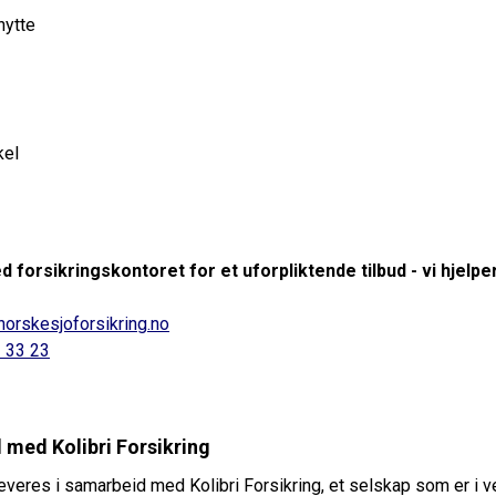
hytte
kel
 forsikringskontoret for et uforpliktende tilbud - vi hjelpe
norskesjoforsikring.no
 33 23
 med Kolibri Forsikring
everes i samarbeid med Kolibri Forsikring, et selskap som er i 