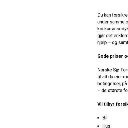
Du kan forsikre 
under samme p
konkurransedykt
gjør det enklere
hjelp – og samt
G
ode priser o
Norske Sjø Fors
til alt du eier
betingelser, på
– de største f
Vil tilbyr forsi
Bil
Hus