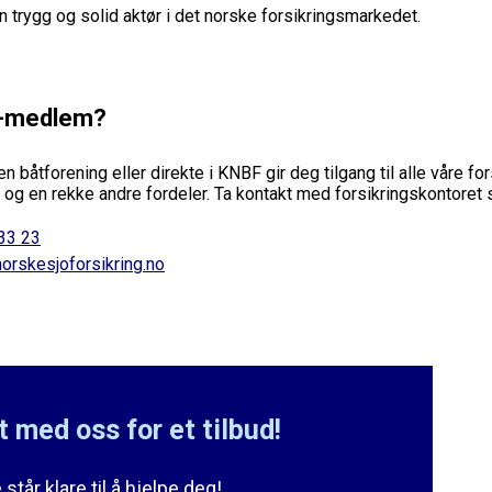
trygg og solid aktør i det norske forsikringsmarkedet.
F-medlem?
 båtforening eller direkte i KNBF gir deg tilgang til alle våre fo
g en rekke andre fordeler. Ta kontakt med forsikringskontoret s
33 23
orskesjoforsikring.no
 med oss for et tilbud!
står klare til å hjelpe deg!