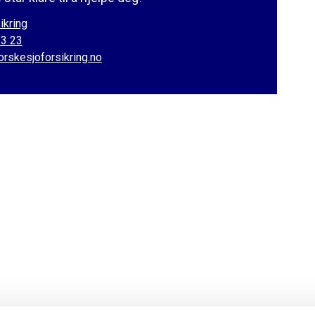
ikring
33 23
orskesjoforsikring.no