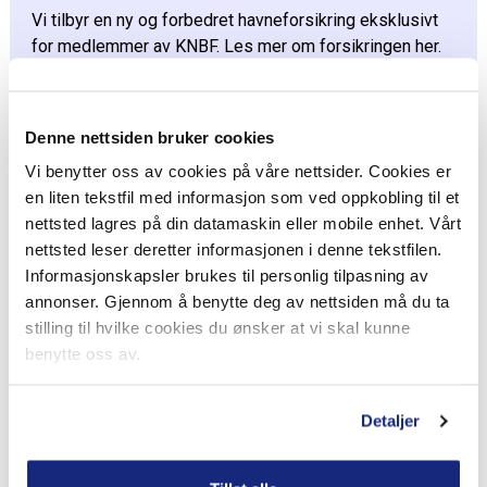
Vi tilbyr en ny og forbedret havneforsikring eksklusivt
for medlemmer av KNBF. Les mer om forsikringen her.
Denne nettsiden bruker cookies
Vi benytter oss av cookies på våre nettsider. Cookies er
en liten tekstfil med informasjon som ved oppkobling til et
nettsted lagres på din datamaskin eller mobile enhet. Vårt
nettsted leser deretter informasjonen i denne tekstfilen.
Informasjonskapsler brukes til personlig tilpasning av
annonser. Gjennom å benytte deg av nettsiden må du ta
stilling til hvilke cookies du ønsker at vi skal kunne
benytte oss av.
Private skadeforsikringer
Detaljer
Fra januar 2026 får du som medlem i KNBF private
skadeforsikringer til medlemspris gjennom Norske Sjø
Forsikring.