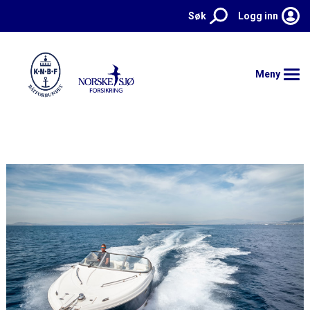
Søk
Logg inn
Meny
Hjem
Forsikringer
Kontakt
Meld skade
Aktuelt