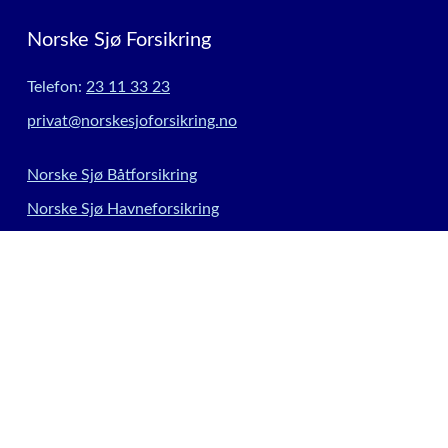
Norske Sjø Forsikring
Telefon:
23 11 33 23
privat@norskesjoforsikring.no
Norske Sjø Båtforsikring
Norske Sjø Havneforsikring
Private skadeforsikringer
Kontakt
Meld skade
Forsikringsleverandører
Informasjonskapsler
Innstillinger for informasjonskapsler