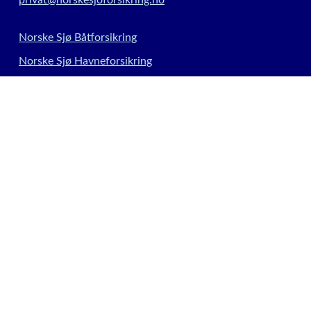
Norske Sjø Båtforsikring
Norske Sjø Havneforsikring
Private skadeforsikringer
Kontakt
Meld skade
Forsikringsleverandører
Informasjonskapsler
Innstillinger for informasjonskapsler
Siden driftes av Söderberg & Partners