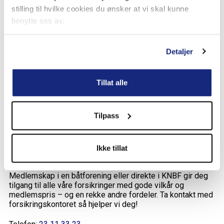
vannscooter)
stilling til hvilke cookies du ønsker at vi skal kunne
benytte oss av.
Se forsikringsbevis og vilkår for fullstendig beskrivelse av
Detaljer
dekninger og begrensninger.
Vilkår for båtforsikringen finner du her.
Tillat alle
Produktbeskrivelse (IPID) finner du her.
Tilpass
Ikke tillat
Ikke KNBF-medlem?
Medlemskap i en båtforening eller direkte i KNBF gir deg
tilgang til alle våre forsikringer med gode vilkår og
medlemspris – og en rekke andre fordeler. Ta kontakt med
forsikringskontoret så hjelper vi deg!