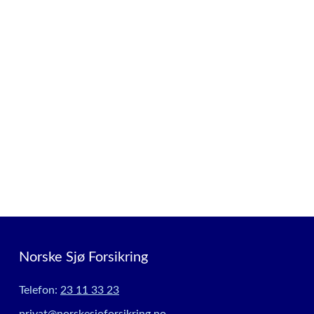
Norske Sjø Forsikring
Telefon:
23 11 33 23
privat@norskesjoforsikring.no