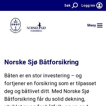
Søk
Logg inn
Meny
Hjem
Norske Sjø Båtforsikring
Forsikringer
Kontakt
Båten er en stor investering – og
fortjener en forsikring som er tilpasset
Meld skade
deg og båtlivet ditt. Med Norske Sjø
Aktuelt
Båtforsikring får du solid dekning,