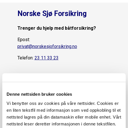
Norske Sjø Forsikring
Trenger du hjelp med båtforsikring?
Epost:
privat@norskesjoforsikring.no
Telefon:
23 11 33 23
Trenger du hjelp med havneforsikring?
Epost:
norskesjohavn@soderbergpartners.com
Denne nettsiden bruker cookies
Vi benytter oss av cookies på våre nettsider. Cookies er
en liten tekstfil med informasjon som ved oppkobling til et
Navn
nettsted lagres på din datamaskin eller mobile enhet. Vårt
nettsted leser deretter informasjonen i denne tekstfilen.