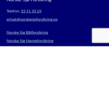
Telefon:
23 11 33 23
privat@norskesjoforsikring.no
Norske Sjø Båtforsikring
Norske Sjø Havneforsikring
Private skadeforsikringer
Kontakt
Meld skade
Forsikringsleverandører
Informasjonskapsler
Innstillinger for informasjonskapsler